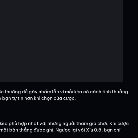
ợc thường dễ gây nhầm lẫn vì mỗi kèo có cách tính thưởng
bạn tự tin hơn khi chọn cửa cược.
c kèo phù hợp nhất với những người tham gia chơi. Khi cược
 một bàn thắng được ghi. Ngược lại với Xỉu 0.5, bạn chỉ