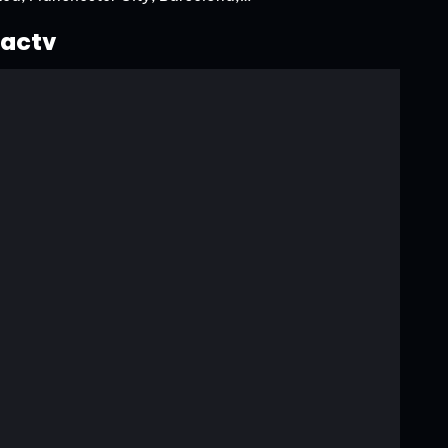
lactv