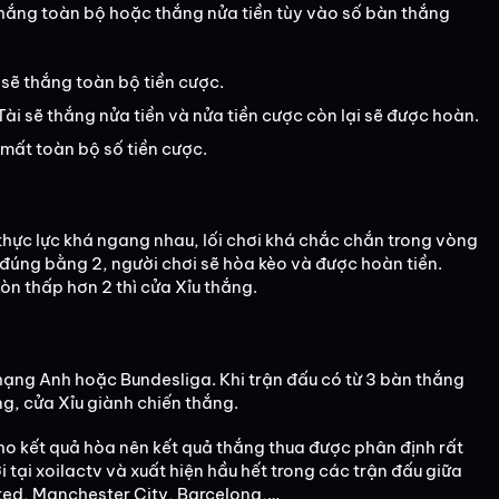
ể thắng toàn bộ hoặc thắng nửa tiền tùy vào số bàn thắng
i sẽ thắng toàn bộ tiền cược.
ài sẽ thắng nửa tiền và nửa tiền cược còn lại sẽ được hoàn.
 mất toàn bộ số tiền cược.
 thực lực khá ngang nhau, lối chơi khá chắc chắn trong vòng
đúng bằng 2, người chơi sẽ hòa kèo và được hoàn tiền.
òn thấp hơn 2 thì cửa Xỉu thắng.
 hạng Anh hoặc Bundesliga. Khi trận đấu có từ 3 bàn thắng
ống, cửa Xỉu giành chiến thắng.
cho kết quả hòa nên kết quả thắng thua được phân định rất
i tại xoilactv và xuất hiện hầu hết trong các trận đấu giữa
ited, Manchester City, Barcelona,…