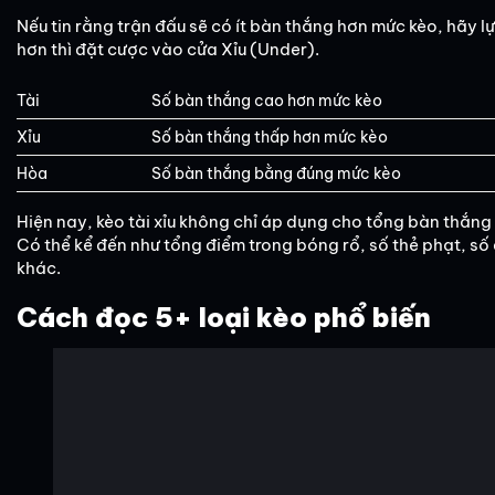
Nếu tin rằng trận đấu sẽ có ít bàn thắng hơn mức kèo, hãy l
hơn thì đặt cược vào cửa Xỉu (Under).
Tài
Số bàn thắng cao hơn mức kèo
Xỉu
Số bàn thắng thấp hơn mức kèo
Hòa
Số bàn thắng bằng đúng mức kèo
Hiện nay, kèo tài xỉu không chỉ áp dụng cho tổng bàn thắn
Có thể kể đến như tổng điểm trong bóng rổ, số thẻ phạt, số 
khác.
Cách đọc 5+ loại kèo phổ biến