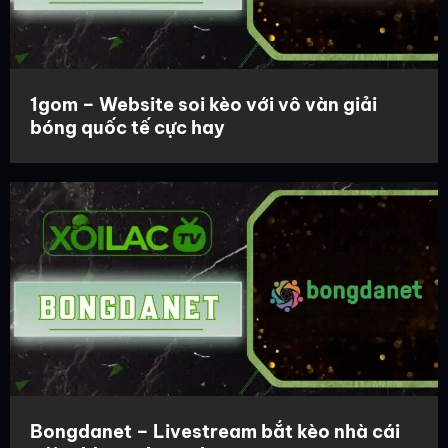
1gom – Website soi kèo với vô vàn giải
bóng quốc tế cực hay
Bongdanet – Livestream bắt kèo nhà cái