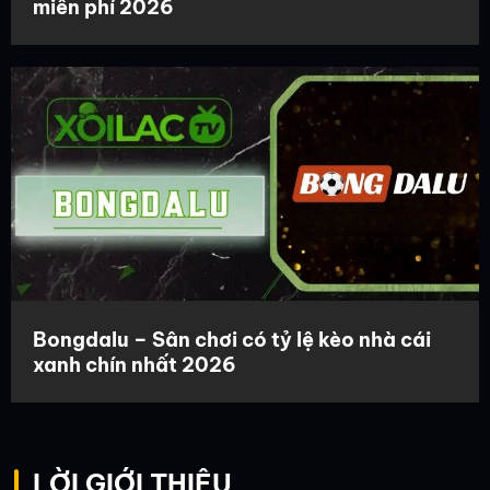
miễn phí 2026
Bongdalu – Sân chơi có tỷ lệ kèo nhà cái
xanh chín nhất 2026
LỜI GIỚI THIỆU