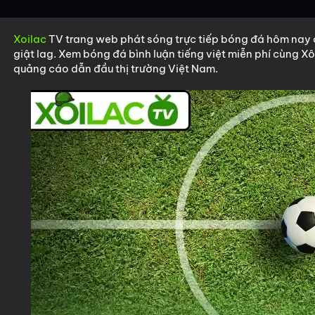
Xoilac
TV trang web phát sóng trực tiếp bóng đá hôm nay
giật lag. Xem bóng đá bình luận tiếng việt miễn phí cùng 
quảng cáo dẫn đầu thị trường Việt Nam.