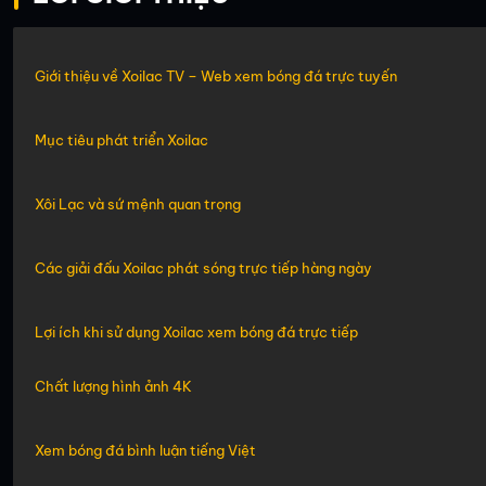
Giới thiệu về Xoilac TV – Web xem bóng đá trực tuyến
Mục tiêu phát triển Xoilac
Xôi Lạc và sứ mệnh quan trọng
Các giải đấu Xoilac phát sóng trực tiếp hàng ngày
Lợi ích khi sử dụng Xoilac xem bóng đá trực tiếp
Chất lượng hình ảnh 4K
Xem bóng đá bình luận tiếng Việt