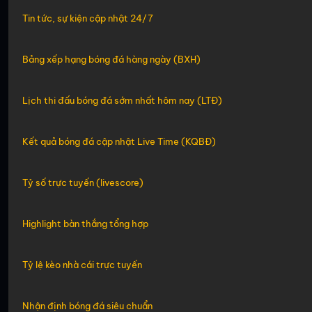
Tin tức, sự kiện cập nhật 24/7
Bảng xếp hạng bóng đá hàng ngày (BXH)
Lịch thi đấu bóng đá sớm nhất hôm nay (LTĐ)
Kết quả bóng đá cập nhật Live Time (KQBĐ)
Tỷ số trực tuyến (livescore)
Highlight bàn thắng tổng hợp
Tỷ lệ kèo nhà cái trực tuyến
Nhận định bóng đá siêu chuẩn