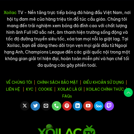
Xoilac
TV - Nền tảng trực tiếp bóng đá hàng đầu Việt Nam, nơi
Xoilac hiện là một trong số ít những nền tảng số ở Việt Nam
hội tụ đam mê của hàng triệu tín đồ túc cầu giáo. Chúng tôi
cung cấp hệ thống kết quả bóng đá toàn diện và dễ tiếp
mang đến trải nghiệm xem bóng đá đỉnh cao với chất lượng
cận nhất. Sự kết hợp giữa công nghệ cập nhật hiện đại và
giao diện người xem tinh tế đã tạo nên một địa chỉ tin cậy
hình ảnh Full HD sắc nét, âm thanh hiện trường sống động và
cho hàng triệu tín đồ đam mê thể thao.
tốc độ đường truyền siêu tốc, xóa tan mọi nỗi lo giật lag. Tại
Xoilac, bạn dễ dàng theo dõi trọn vẹn mọi giải đấu từ Ngoại
Cập nhật thời gian thực, tốc độ nhanh
hạng Anh, Champions League đến các giải quốc nội trong một
không gian giải trí hiện đại, hoàn toàn miễn phí và hạn chế tối
Ngay khi trọng tài chính thổi hồi còi kết thúc trận đấu, mọi
đa quảng cáo gây phiền toái.
số liệu liên quan sẽ được đồng bộ hóa lên hệ thống. Tỷ số,
thời gian ghi bàn, danh sách thẻ phạt cùng các chỉ số
chuyên môn khác được cập nhật gần như tức thì so với
VỀ CHÚNG TÔI
|
CHÍNH SÁCH BẢO MẬT
|
ĐIỀU KHOẢN SỬ DỤNG
|
diễn biến thực tế trên sân. Điều đó giúp người dùng không
LIÊN HỆ
|
KYC
|
COOKIE
|
XOILAC LÀ GÌ
|
XOILAC CHÍNH THỨC
|
bỏ lỡ bất kỳ khoảnh khắc quan trọng nào.
FAQs
Hiển thị rõ trên mọi thiết bị
Chỉ cần sở hữu thiết bị có kết nối internet như điện thoại
thông minh, máy tính bảng hay laptop, người dùng dễ
dàng truy cập vào mục Kết quả bóng đá. Giao diện được
thiết kế theo phong cách tối giản, loại bỏ các chi tiết thừa