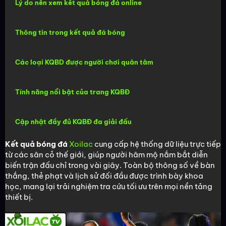
Lý do nên xem kết quả bóng đá online
Thông tin trong kết quả đá bóng
Các loại KQBD được người chơi quân tâm
Tính năng nổi bật của trang KQBĐ
Cập nhật đầy đủ KQBĐ đa giải đấu
Kết quả bóng đá
Xoilac
cung cấp hệ thống dữ liệu trực tiếp
từ các sân cỏ thế giới, giúp người hâm mộ nắm bắt diễn
biến trận đấu chỉ trong vài giây. Toàn bộ thông số về bàn
thắng, thẻ phạt và lịch sử đối đầu được trình bày khoa
học, mang lại trải nghiệm tra cứu tối ưu trên mọi nền tảng
thiết bị.