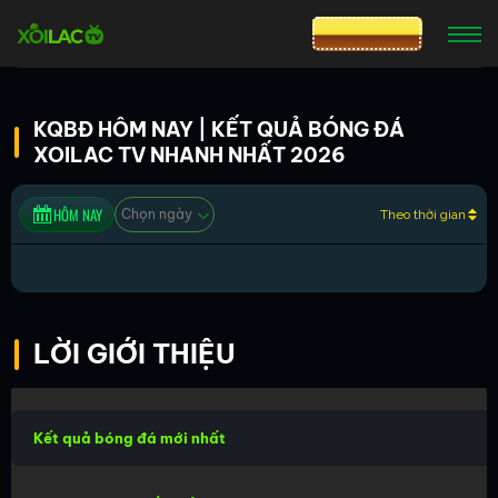
Bỏ
CƯỢC VIN88
qua
nội
dung
KQBĐ HÔM NAY | KẾT QUẢ BÓNG ĐÁ
XOILAC TV NHANH NHẤT 2026
HÔM NAY
Theo thời gian
LỜI GIỚI THIỆU
Kết quả bóng đá mới nhất