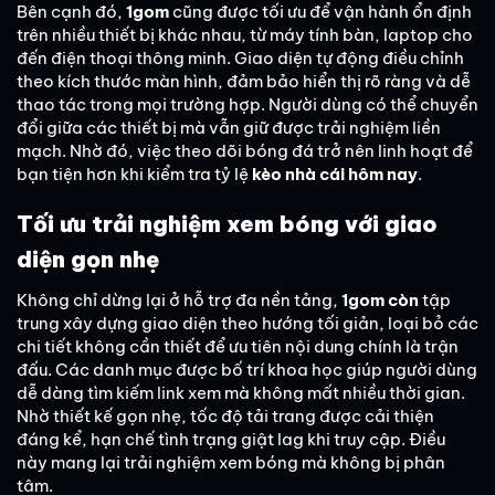
Bên cạnh đó,
1gom
cũng được tối ưu để vận hành ổn định
trên nhiều thiết bị khác nhau, từ máy tính bàn, laptop cho
đến điện thoại thông minh. Giao diện tự động điều chỉnh
theo kích thước màn hình, đảm bảo hiển thị rõ ràng và dễ
thao tác trong mọi trường hợp. Người dùng có thể chuyển
đổi giữa các thiết bị mà vẫn giữ được trải nghiệm liền
mạch. Nhờ đó, việc theo dõi bóng đá trở nên linh hoạt để
bạn tiện hơn khi kiểm tra tỷ lệ
kèo nhà cái hôm nay
.
Tối ưu trải nghiệm xem bóng với giao
diện gọn nhẹ
Không chỉ dừng lại ở hỗ trợ đa nền tảng,
1gom còn
tập
trung xây dựng giao diện theo hướng tối giản, loại bỏ các
chi tiết không cần thiết để ưu tiên nội dung chính là trận
đấu. Các danh mục được bố trí khoa học giúp người dùng
dễ dàng tìm kiếm link xem mà không mất nhiều thời gian.
Nhờ thiết kế gọn nhẹ, tốc độ tải trang được cải thiện
đáng kể, hạn chế tình trạng giật lag khi truy cập. Điều
này mang lại trải nghiệm xem bóng mà không bị phân
tâm.