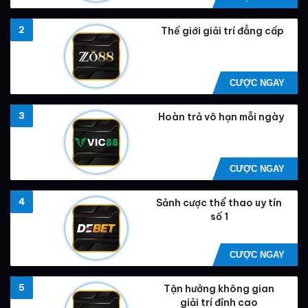
2
Thế giới giải trí đẳng cấp
CƯỢC NGAY
3
Hoàn trả vô hạn mỗi ngày
CƯỢC NGAY
4
Sảnh cược thể thao uy tín
số 1
CƯỢC NGAY
5
Tận hưởng không gian
giải trí đỉnh cao