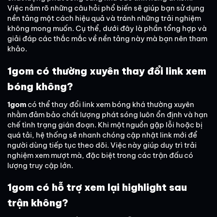
Việc nắm rõ những câu hỏi phổ biến sẽ giúp bạn sử dụng
nền tảng một cách hiệu quả và tránh những trải nghiệm
không mong muốn. Cụ thể, dưới đây là phần tổng hợp và
giải đáp các thắc mắc về nền tảng này mà bạn nên tham
khảo.
1gom có thường xuyên thay đổi link xem
bóng không?
1gom
có thể thay đổi link xem bóng khá thường xuyên
nhằm đảm bảo chất lượng phát sóng luôn ổn định và hạn
chế tình trạng gián đoạn. Khi một nguồn gặp lỗi hoặc bị
quá tải, hệ thống sẽ nhanh chóng cập nhật link mới để
người dùng tiếp tục theo dõi. Việc này giúp duy trì trải
nghiệm xem mượt mà, đặc biệt trong các trận đấu có
lượng truy cập lớn.
1gom có hỗ trợ xem lại highlight sau
trận không?