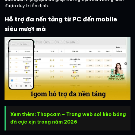
được duy trì ổn định.
Hỗ trợ đa nền tảng từ PC đến mobile
siêu mượt mà
Xem thêm: Thapcam – Trang web soi kèo bóng
đá cực xịn trong năm 2026