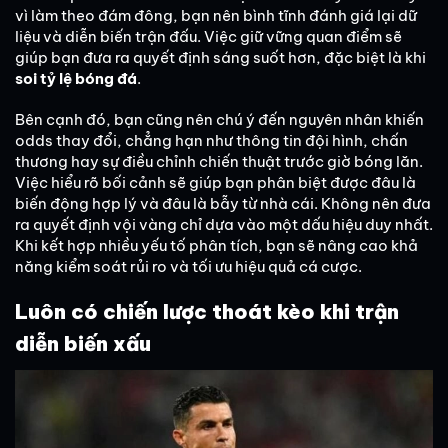
vì làm theo đám đông, bạn nên bình tĩnh đánh giá lại dữ
liệu và diễn biến trận đấu. Việc giữ vững quan điểm sẽ
giúp bạn đưa ra quyết định sáng suốt hơn, đặc biệt là khi
soi tỷ lệ bóng đá
.
Bên cạnh đó, bạn cũng nên chú ý đến nguyên nhân khiến
odds thay đổi, chẳng hạn như thông tin đội hình, chấn
thương hay sự điều chỉnh chiến thuật trước giờ bóng lăn.
Việc hiểu rõ bối cảnh sẽ giúp bạn phân biệt được đâu là
biến động hợp lý và đâu là bẫy từ nhà cái. Không nên đưa
ra quyết định vội vàng chỉ dựa vào một dấu hiệu duy nhất.
Khi kết hợp nhiều yếu tố phân tích, bạn sẽ nâng cao khả
năng kiểm soát rủi ro và tối ưu hiệu quả cá cược.
Luôn có chiến lược thoát kèo khi trận
diễn biến xấu