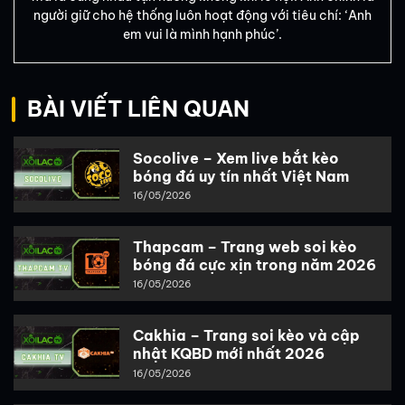
người giữ cho hệ thống luôn hoạt động với tiêu chí: ‘Anh
em vui là mình hạnh phúc’.
BÀI VIẾT LIÊN QUAN
Socolive – Xem live bắt kèo
bóng đá uy tín nhất Việt Nam
16/05/2026
Thapcam – Trang web soi kèo
bóng đá cực xịn trong năm 2026
16/05/2026
Cakhia – Trang soi kèo và cập
nhật KQBD mới nhất 2026
16/05/2026