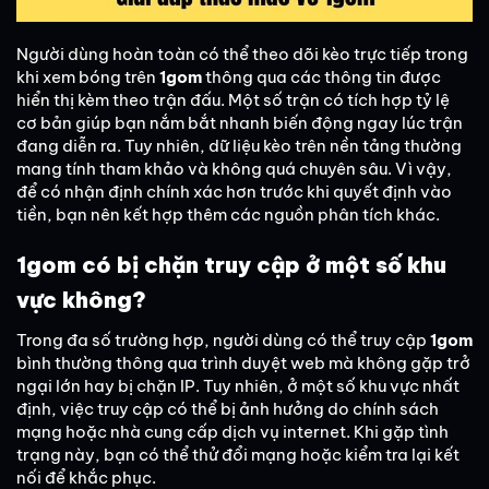
Người dùng hoàn toàn có thể theo dõi kèo trực tiếp trong
khi xem bóng trên
1gom
thông qua các thông tin được
hiển thị kèm theo trận đấu. Một số trận có tích hợp tỷ lệ
cơ bản giúp bạn nắm bắt nhanh biến động ngay lúc trận
đang diễn ra. Tuy nhiên, dữ liệu kèo trên nền tảng thường
mang tính tham khảo và không quá chuyên sâu. Vì vậy,
để có nhận định chính xác hơn trước khi quyết định vào
tiền, bạn nên kết hợp thêm các nguồn phân tích khác.
1gom có bị chặn truy cập ở một số khu
vực không?
Trong đa số trường hợp, người dùng có thể truy cập
1gom
bình thường thông qua trình duyệt web mà không gặp trở
ngại lớn hay bị chặn IP. Tuy nhiên, ở một số khu vực nhất
định, việc truy cập có thể bị ảnh hưởng do chính sách
mạng hoặc nhà cung cấp dịch vụ internet. Khi gặp tình
trạng này, bạn có thể thử đổi mạng hoặc kiểm tra lại kết
nối để khắc phục.