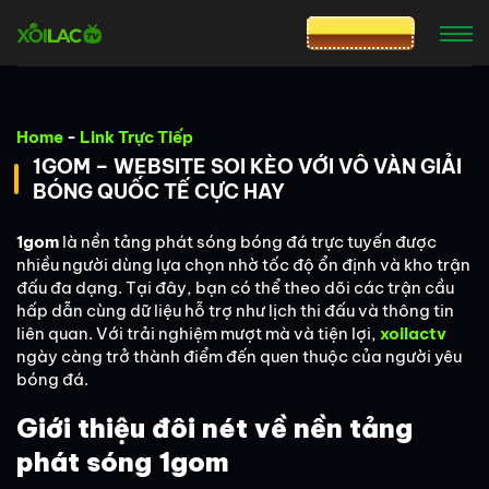
Bỏ
CƯỢC VIN88
qua
nội
dung
Home
-
Link Trực Tiếp
1GOM – WEBSITE SOI KÈO VỚI VÔ VÀN GIẢI
BÓNG QUỐC TẾ CỰC HAY
1gom
là nền tảng phát sóng bóng đá trực tuyến được
nhiều người dùng lựa chọn nhờ tốc độ ổn định và kho trận
đấu đa dạng. Tại đây, bạn có thể theo dõi các trận cầu
hấp dẫn cùng dữ liệu hỗ trợ như lịch thi đấu và thông tin
liên quan. Với trải nghiệm mượt mà và tiện lợi,
xoilactv
ngày càng trở thành điểm đến quen thuộc của người yêu
bóng đá.
Giới thiệu đôi nét về nền tảng
phát sóng 1gom