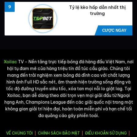
9
Tỷ lệ kèo hấp dẫn nhất thị
trường
CƯỢC NGAY
Xoilac
TV - Nền tảng trực tiếp bóng đá hàng đầu Việt Nam, nơi
hội tụ đam mê của hàng triệu tín đồ túc cầu giáo. Chúng tôi
mang đến trải nghiệm xem bóng đá đỉnh cao với chất lượng
hình ảnh Full HD sắc nét, âm thanh hiện trường sống động và
tốc độ đường truyền siêu tốc, xóa tan mọi nỗi lo giật lag. Tại
Xoilac, bạn dễ dàng theo dõi trọn vẹn mọi giải đấu từ Ngoại
hạng Anh, Champions League đến các giải quốc nội trong một
không gian giải trí hiện đại, hoàn toàn miễn phí và hạn chế tối
đa quảng cáo gây phiền toái.
VỀ CHÚNG TÔI
|
CHÍNH SÁCH BẢO MẬT
|
ĐIỀU KHOẢN SỬ DỤNG
|