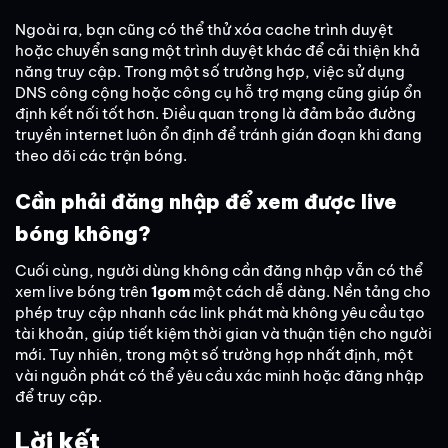
Ngoài ra, bạn cũng có thể thử xóa cache trình duyệt
hoặc chuyển sang một trình duyệt khác để cải thiện khả
năng truy cập. Trong một số trường hợp, việc sử dụng
DNS công cộng hoặc công cụ hỗ trợ mạng cũng giúp ổn
định kết nối tốt hơn. Điều quan trọng là đảm bảo đường
truyền internet luôn ổn định để tránh gián đoạn khi đang
theo dõi các trận bóng.
Cần phải đăng nhập để xem được live
bóng không?
Cuối cùng, người dùng không cần đăng nhập vẫn có thể
xem live bóng trên
1gom
một cách dễ dàng. Nền tảng cho
phép truy cập nhanh các link phát mà không yêu cầu tạo
tài khoản, giúp tiết kiệm thời gian và thuận tiện cho người
mới. Tuy nhiên, trong một số trường hợp nhất định, một
vài nguồn phát có thể yêu cầu xác minh hoặc đăng nhập
để truy cập.
Lời kết